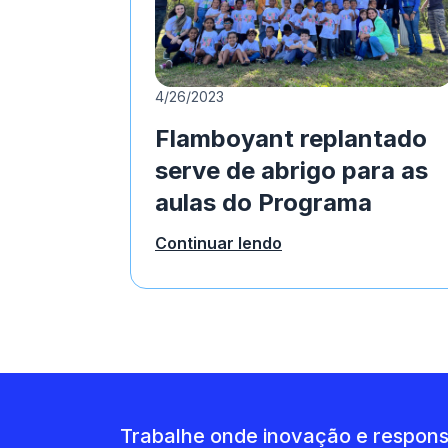
4/26/2023
Flamboyant replantado
serve de abrigo para as
aulas do Programa
Diamante +Educação
Continuar lendo
Ambiental
Trabalhe onde inovação e respons