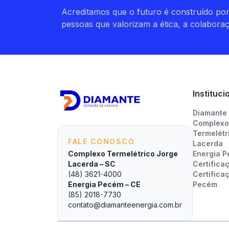
Acreditamos que o futuro é construído po
pessoas que valorizam a ética, a colabora
Instituci
Diamante
Complexo
Termelétr
FALE CONOSCO
Lacerda
Energia 
Complexo Termelétrico Jorge
Certifica
Lacerda – SC
Certifica
(48) 3621-4000
Pecém
Energia Pecém – CE
(85) 2018-7730
contato@diamanteenergia.com.br