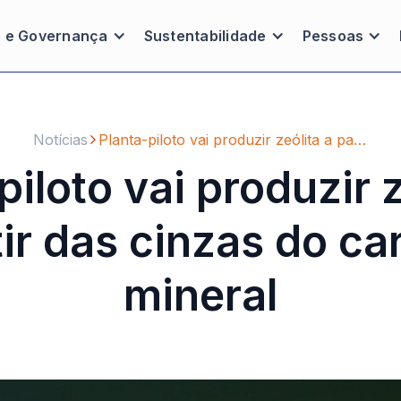
a e Governança
Sustentabilidade
Pessoas
Notícias
Planta-piloto vai produzir zeólita a partir das cinzas do carvão mineral
piloto vai produzir z
tir das cinzas do ca
mineral