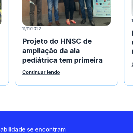
11/11/2022
Projeto do HNSC de
ampliação da ala
pediátrica tem primeira
etapa inaugurada com
Continuar lendo
apoio do Complexo
Termelétrico Jorge
Lacerda
abilidade se encontram