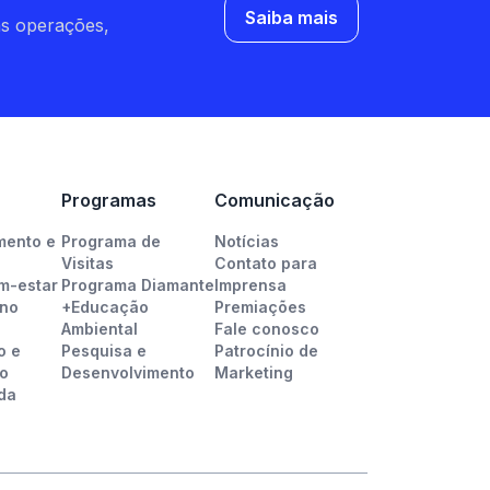
Saiba mais
as operações,
Programas
Comunicação
mento e
Programa de
Notícias
Visitas
Contato para
m-estar
Programa Diamante
Imprensa
 no
+Educação
Premiações
Ambiental
Fale conosco
o e
Pesquisa e
Patrocínio de
o
Desenvolvimento
Marketing
da