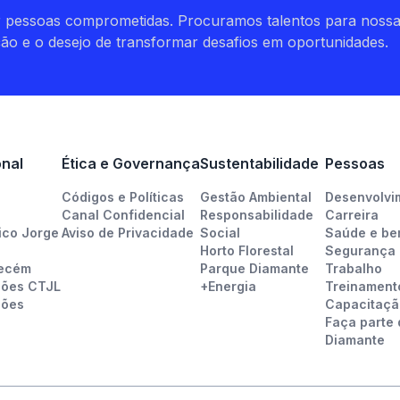
r pessoas comprometidas. Procuramos talentos para noss
ção e o desejo de transformar desafios em oportunidades.
onal
Ética e Governança
Sustentabilidade
Pessoas
Códigos e Políticas
Gestão Ambiental
Desenvolvi
Canal Confidencial
Responsabilidade
Carreira
ico Jorge
Aviso de Privacidade
Social
Saúde e be
Horto Florestal
Segurança
Pecém
Parque Diamante
Trabalho
ções CTJL
+Energia
Treinament
ções
Capacitaçã
Faça parte 
Diamante