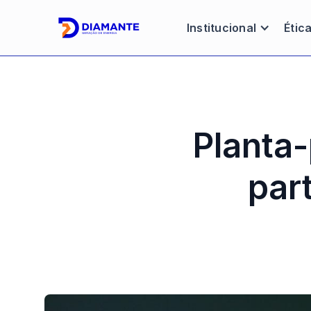
Institucional
Étic
Planta-
par